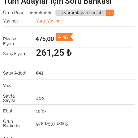
Tüm Adaylar İçin Soru Bankası
Ürün Puanı :
İlk yorumlayan sen ol !
(0)
Yayınevi
Yargı Yayınevi
% 45
475,00
₺
Piyasa
:
Fiyatı
261,25
₺
Satış Fiyatı
:
Satış Adedi
:
841
Yazar
:
Sayfa
:
400
Sayısı
Ebat
:
19*27
Ürün
:
9786253708665
Barkodu