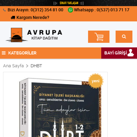
Bizi Arayın: 0(312) 354 81 00
Whatsapp : 0(537) 013 71 17
Kargom Nerede?
KATEGORİLER
BAYİ GİRİŞİ
Ana Sayfa
DHBT