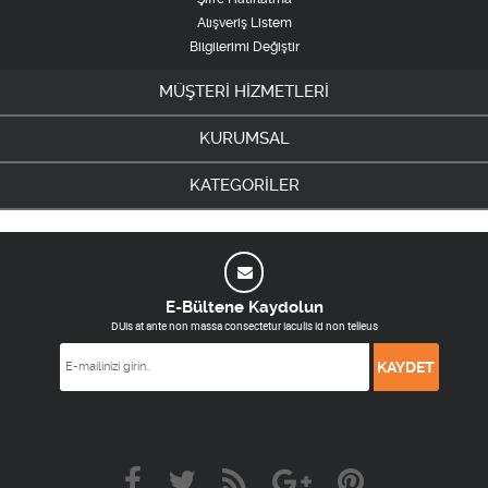
Alışveriş Listem
Bilgilerimi Değiştir
MÜŞTERİ HİZMETLERİ
KURUMSAL
KATEGORİLER
E-Bültene Kaydolun
DUis at ante non massa consectetur iaculis id non telleus