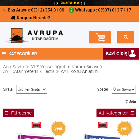
Bizi Arayın: 0(312) 354 81 00
Whatsapp : 0(537) 013 71 17
Kargom Nerede?
KATEGORİLER
BAYİ GİRİŞİ
Ana Sayfa
YKS Yükseköğretim Kurum Sınavı
AYT (Alan Yeterlilik Testi)
AYT Konu Anlatım
Sırala
Göster
7
Ürün
Filtreleme
Alt Kategoriler