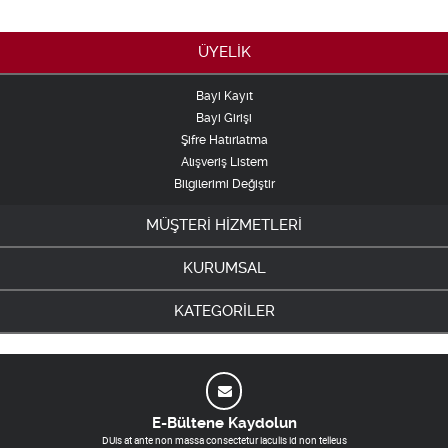
ÜYELİK
Bayi Kayıt
Bayi Girişi
Şifre Hatırlatma
Alışveriş Listem
Bilgilerimi Değiştir
MÜŞTERİ HİZMETLERİ
KURUMSAL
KATEGORİLER
E-Bültene Kaydolun
DUis at ante non massa consectetur iaculis id non telleus