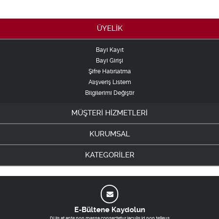
ÜYELİK
Bayi Kayıt
Bayi Girişi
Şifre Hatırlatma
Alışveriş Listem
Bilgilerimi Değiştir
MÜŞTERİ HİZMETLERİ
KURUMSAL
KATEGORİLER
E-Bültene Kaydolun
DUis at ante non massa consectetur iaculis id non telleus