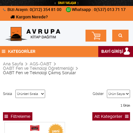
Bizi Arayın: 0(312) 354 81 00
Whatsapp : 0(537) 013 71 17
Kargom Nerede?
KATEGORİLER
BAYİ GİRİŞİ
Ana Sayfa
AGS-ÖABT
ÖABT Fen ve Teknoloji Öğretmenliği
ÖABT Fen ve Teknoloji Çıkmış Sorular
Sırala
Göster
1
Ürün
Filtreleme
Alt Kategoriler