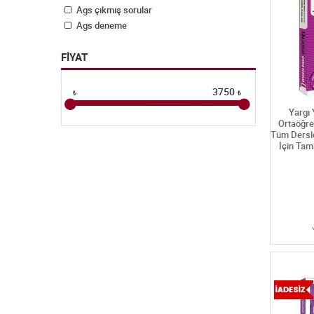
Ags çıkmış sorular
Ags deneme
Ags konu anlatımı
FİYAT
Ags soru bankası
Ags-öabt
Akademik kitaplar
3750
₺
₺
Aks(aday kaldırma sınavı)
Yargı 
Ales
Ortaöğre
Ales cep
Tüm Dersle
İçin Tam
Ales çıkmış sorular ve çözümleri
Ales denemeler
Ales konu anlatımlı
Ales soru bankası
Ales yaprak test
Aöf & açık lise
Ayt (alan yeterlilik testi)
Ayt çıkmış sorular
Ayt denemeler
Ayt konu anlatım
Ayt soru bankaları