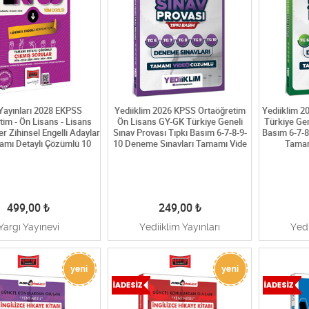
Yayınları 2028 EKPSS
Yediiklim 2026 KPSS Ortaöğretim
Yediiklim 
tim - Ön Lisans - Lisans
Ön Lisans GY-GK Türkiye Geneli
Türkiye Gen
r Zihinsel Engelli Adaylar
Sınav Provası Tıpkı Basım 6-7-8-9-
Basım 6-7-8
amı Detaylı Çözümlü 10
10 Deneme Sınavları Tamamı Vide
Tamam
499,00
₺
249,00
₺
Yargı Yayınevi
Yediiklim Yayınları
Yedi