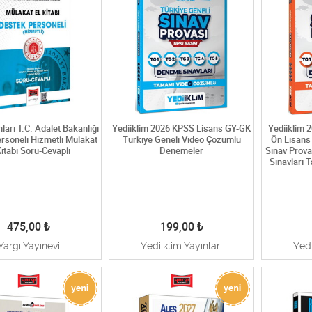
nları T.C. Adalet Bakanlığı
Yediiklim 2026 KPSS Lisans GY-GK
Yediiklim 
rsoneli Hizmetli Mülakat
Türkiye Geneli Video Çözümlü
Ön Lisans
Kitabı Soru-Cevaplı
Denemeler
Sınav Prov
Sınavları
475,00
₺
199,00
₺
Yargı Yayınevi
Yediiklim Yayınları
Yedi