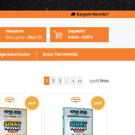
Kargom Nerede?
Hesabım
Sepetim
Bayi girişi
Bayi Ol
0 ürün
-
0,00
₺
-
lge Sorumluları
Sınav Takvimimiz
1
2
3
..
»
»»
2306
Ürün