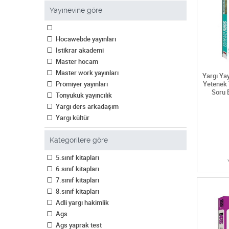
Yayınevine göre
Hocawebde yayınları
Istikrar akademi
Master hocam
Master work yayınları
Yargı Ya
Prömiyer yayınları
Yetenek
Soru 
Tonyukuk yayıncılık
Yargı ders arkadaşım
Yargı kültür
Yargı yayınevi
Kategorilere göre
Yediiklim yayınları
5.sınıf kitapları
6.sınıf kitapları
7.sınıf kitapları
8.sınıf kitapları
Adli yargı hakimlik
Ags
Ags yaprak test