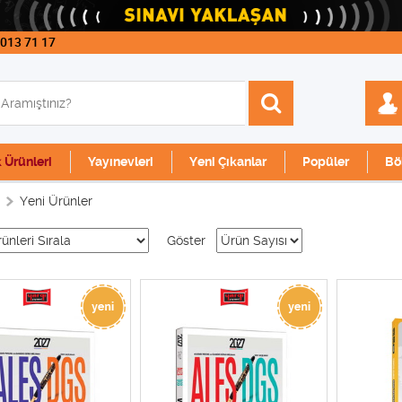
 013 71 17
k Ürünleri
Yayınevleri
Yeni Çıkanlar
Popüler
Bö
Yeni Ürünler
Göster