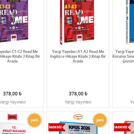
ayınları C1-C2 Read Me
Yargı Yayınları A1-A2 Read Me
Yargı Yayı
 Hikaye Kitabı 3 Kitap Bir
İngilizce Hikaye Kitabı 3 Kitap Bir
Koruma Sına
Arada
Arada
Çözüm
378,00
₺
378,00
₺
Yargı Yayınevi
Yargı Yayınevi
Y