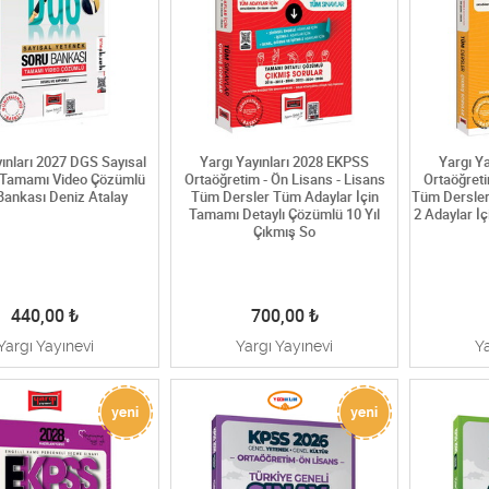
yınları 2027 DGS Sayısal
Yargı Yayınları 2028 EKPSS
Yargı Y
 Tamamı Video Çözümlü
Ortaöğretim - Ön Lisans - Lisans
Ortaöğreti
Bankası Deniz Atalay
Tüm Dersler Tüm Adaylar İçin
Tüm Dersler
Tamamı Detaylı Çözümlü 10 Yıl
2 Adaylar İ
Çıkmış So
440,00
₺
700,00
₺
Yargı Yayınevi
Yargı Yayınevi
Y