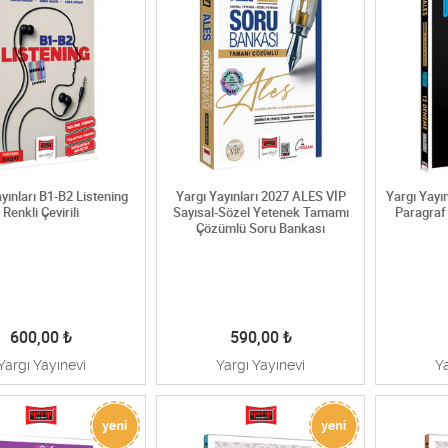
yınları B1-B2 Listening
Yargı Yayınları 2027 ALES VİP
Yargı Yayı
Renkli Çevirili
Sayısal-Sözel Yetenek Tamamı
Paragraf
Çözümlü Soru Bankası
600,00
₺
590,00
₺
Yargı Yayınevi
Yargı Yayınevi
Y