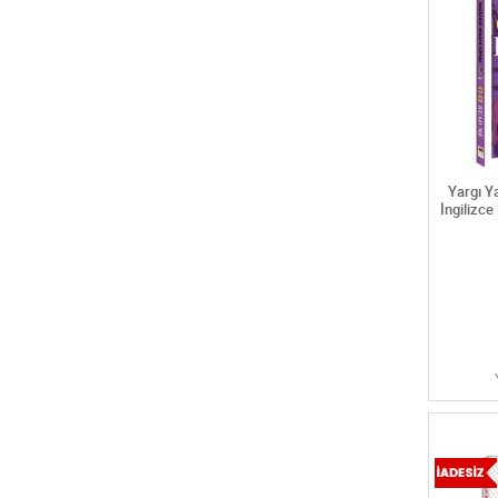
Ayt yabancı dil yeterlilik testi
Dgs
Dgs çıkmış sorular
Dgs denemeleri
Dgs konu anlatımlı kitaplar
Dgs soru bankaları
Dgs yaprak testler
Dhbt
Yargı Y
Diğer
İngilizce
E-kpss
Görevde yükselme
Ilköğretim (1-4)
Kpss a denemeler
Kpss a çıkmış sorular
Kpss a konu anlatımlı
Kpss a soru bankaları
Kpss çıkmış sorular
Kpss denemeler
Kpss eğitim bilimleri
Kpss eğitim bilimleri çıkmış sorular
Kpss eğitim bilimleri denemeler