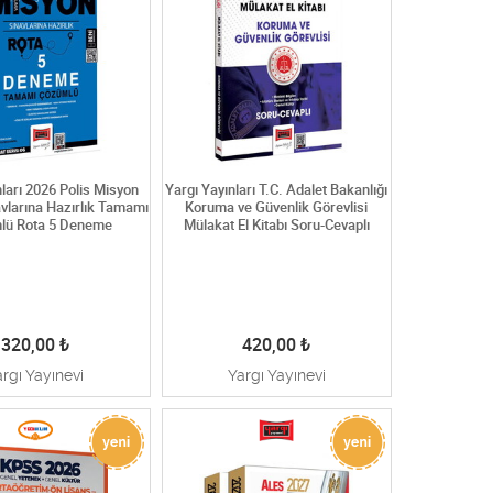
nları 2026 Polis Misyon
Yargı Yayınları T.C. Adalet Bakanlığı
vlarına Hazırlık Tamamı
Koruma ve Güvenlik Görevlisi
lü Rota 5 Deneme
Mülakat El Kitabı Soru-Cevaplı
320,00
₺
420,00
₺
argı Yayınevi
Yargı Yayınevi