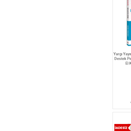
Kpss eğitim bilimleri konu anlatımlı kitaplar
Kpss eğitim bilimleri soru bankaları
Kpss eğitim bilimleri video konu anlatım
Kpss eğitim bilimleri yaprak testler
Kpss genel yetenek genel kültür
Kpss konu anlatımlı kitaplar
Kpss lise-önlisans
Kpss lise-önlisans cep kitabı
Yargı Yayı
Kpss lise-önlisans çıkmış sorular
Destek Pe
El 
Kpss lise-önlisans denemeler
Kpss lise-önlisans konu anlatım
Kpss lise-önlisans soru bankası
Kpss lise-önlisans yaprak test
Kpss soru bankaları
Kpss yaprak testler
Kpss-a gurubu
Kültür kitapları
Lise (9-12)
Lise 12.sınıf kitapları
Öabt beden eğitimi öğretmenliği