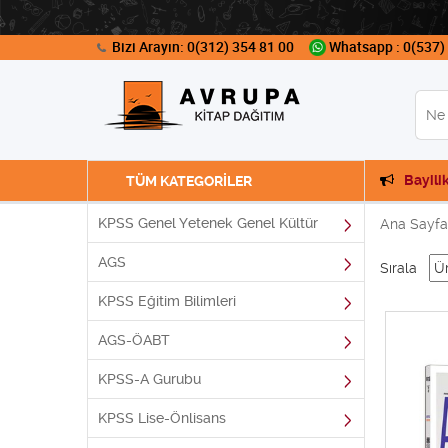
Bizi Arayın: 0(312) 354 81 00
Whatsapp : 0(537)
Bayili
TÜM KATEGORİLER
KPSS Genel Yetenek Genel Kültür
Ana Sayfa
AGS
Sırala
KPSS Eğitim Bilimleri
AGS-ÖABT
KPSS-A Gurubu
KPSS Lise-Önlisans