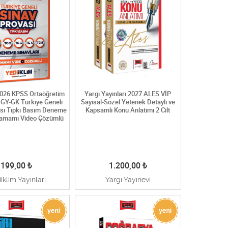
2026 KPSS Ortaöğretim
Yargı Yayınları 2027 ALES VİP
 GY-GK Türkiye Geneli
Sayısal-Sözel Yetenek Detaylı ve
ası Tıpkı Basım Deneme
Kapsamlı Konu Anlatımı 2 Cilt
 Tamamı Video Çözümlü
199,00
₺
1.200,00
₺
iklim Yayınları
Yargı Yayınevi