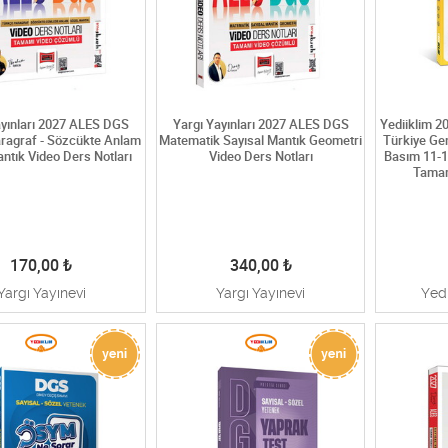
ayınları 2027 ALES DGS
Yargı Yayınları 2027 ALES DGS
Yediiklim 
ragraf - Sözcükte Anlam
Matematik Sayısal Mantık Geometri
Türkiye Gen
ntık Video Ders Notları
Video Ders Notları
Basım 11-1
Tamam
170,00
₺
340,00
₺
Yargı Yayınevi
Yargı Yayınevi
Yedi