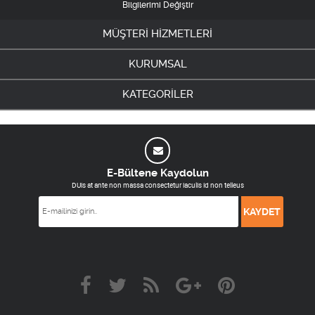
Bilgilerimi Değiştir
MÜŞTERİ HİZMETLERİ
KURUMSAL
KATEGORİLER
E-Bültene Kaydolun
DUis at ante non massa consectetur iaculis id non telleus