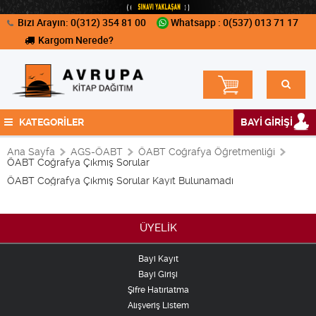
Bizi Arayın: 0(312) 354 81 00
Whatsapp : 0(537) 013 71 17
Kargom Nerede?
KATEGORİLER
BAYİ GİRİŞİ
Ana Sayfa
AGS-ÖABT
ÖABT Coğrafya Öğretmenliği
ÖABT Coğrafya Çıkmış Sorular
ÖABT Coğrafya Çıkmış Sorular Kayıt Bulunamadı
ÜYELİK
Bayi Kayıt
Bayi Girişi
Şifre Hatırlatma
Alışveriş Listem