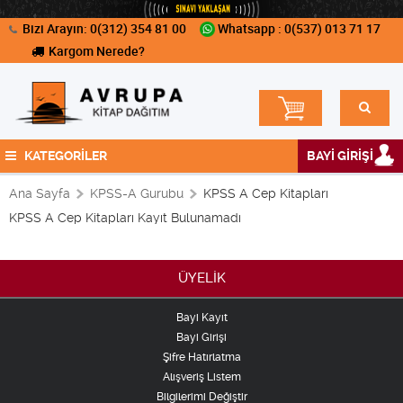
Bizi Arayın: 0(312) 354 81 00
Whatsapp : 0(537) 013 71 17
Kargom Nerede?
KATEGORİLER
BAYİ GİRİŞİ
Ana Sayfa
KPSS-A Gurubu
KPSS A Cep Kitapları
KPSS A Cep Kitapları Kayıt Bulunamadı
ÜYELİK
Bayi Kayıt
Bayi Girişi
Şifre Hatırlatma
Alışveriş Listem
Bilgilerimi Değiştir