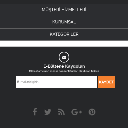
MÜŞTERİ HİZMETLERİ
KURUMSAL
KATEGORİLER
E-Bültene Kaydolun
DUis at ante non massa consectetur iaculis id non telleus