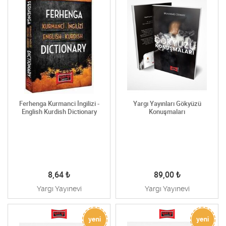
Ferhenga Kurmanci İngilizi -
Yargı Yayınları Gökyüzü
English Kurdish Dictionary
Konuşmaları
8,64
₺
89,00
₺
Yargı Yayınevi
Yargı Yayınevi