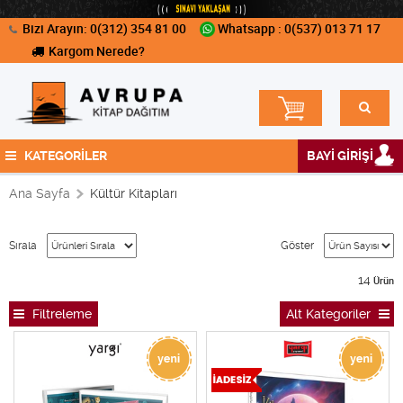
Bizi Arayın: 0(312) 354 81 00
Whatsapp : 0(537) 013 71 17
Kargom Nerede?
KATEGORİLER
BAYİ GİRİŞİ
Ana Sayfa
Kültür Kitapları
Sırala
Göster
14
Ürün
Filtreleme
Alt Kategoriler