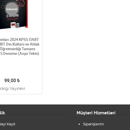
yınları 2024 KPSS ÖABT
T Din Kültürü ve Ahlak
i Öğretmenliği Tamamı
5 Deneme (Asya Tekin)
99,00
₺
Yargı Yayınevi
lik
Müşteri Hizmetleri
ayi Kayıt
Siparişlerim