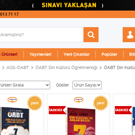
 013 71 17
k Ürünleri
Yayınevleri
Yeni Çıkanlar
Popüler
Bö
AGS-ÖABT
ÖABT Din Kültürü Öğretmenliği
ÖABT Din Kült
Göster