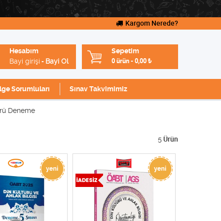
Kargom Nerede?
Hesabım
Sepetim
Bayi girişi
Bayi Ol
0 ürün
-
0,00
₺
-
lge Sorumluları
Sınav Takvimimiz
ürü Deneme
5
Ürün