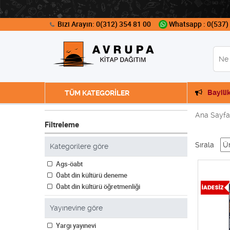
Bizi Arayın: 0(312) 354 81 00
Whatsapp : 0(537)
Bayili
TÜM KATEGORİLER
Ana Sayfa
Filtreleme
Sırala
Kategorilere göre
Ags-öabt
Öabt din kültürü deneme
Öabt din kültürü öğretmenliği
Yayınevine göre
Yargı yayınevi