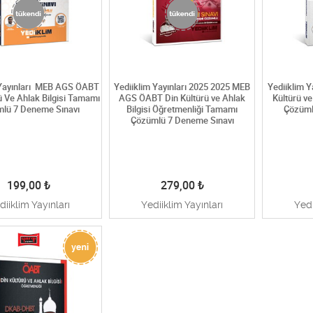
 Yayınları MEB AGS ÖABT
Yediiklim Yayınları 2025 2025 MEB
Yediiklim Y
ü Ve Ahlak Bilgisi Tamamı
AGS ÖABT Din Kültürü ve Ahlak
Kültürü v
lü 7 Deneme Sınavı
Bilgisi Öğretmenliği Tamamı
Çözüml
Çözümlü 7 Deneme Sınavı
199,00
₺
279,00
₺
diiklim Yayınları
Yediiklim Yayınları
Yedi