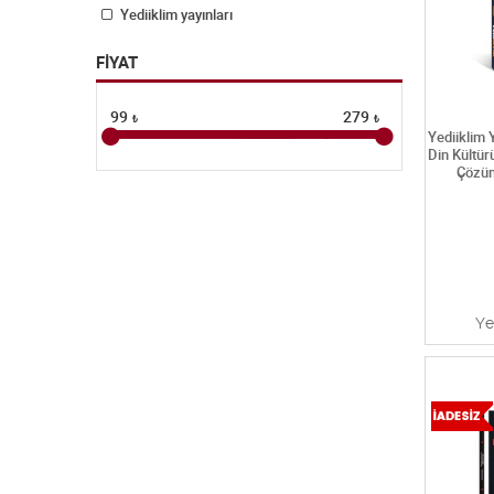
Yediiklim yayınları
FİYAT
99
279
₺
₺
Yediiklim
Din Kültür
Çözüm
Ye