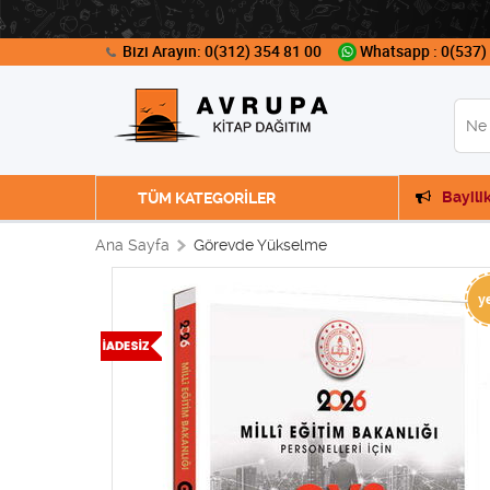
Bizi Arayın: 0(312) 354 81 00
Whatsapp : 0(537)
Bayili
TÜM KATEGORİLER
Ana Sayfa
Görevde Yükselme