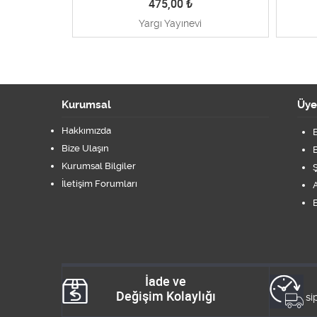
475,00
₺
Yargı Yayınevi
Kurumsal
Üye
Hakkımızda
B
Bize Ulaşın
B
Kurumsal Bilgiler
Ş
İletişim Forumları
A
B
İade ve
Değişim Kolaylığı
si