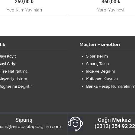
269,00
₺
360,00
₺
Yediiklim Yayınları
Yargı Yayınevi
lik
Müşteri Hizmetleri
ayi Kayıt
Siparişlerim
ayi Girişi
Sipariş Takip
ifre Hatırlatma
İade ve Değişim
lışveriş Listem
Kullanım Klavuzu
ilgilerimi Değiştir
Banka Hesap Numaralarım
Sipariş
Çağrı Merkezi
(0312) 354 92 22
pariş@avrupakitapdagitim.com