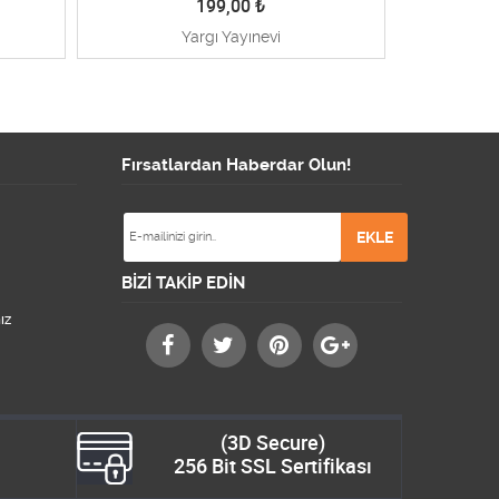
199,00
₺
Yargı Yayınevi
Fırsatlardan Haberdar Olun!
BİZİ TAKİP EDİN
ız
(3D Secure)
256 Bit SSL Sertifikası