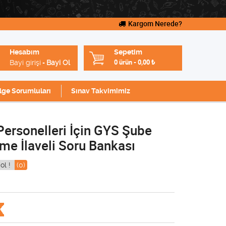
Kargom Nerede?
Hesabım
Sepetim
Bayi girişi
Bayi Ol
0 ürün
-
0,00
₺
-
lge Sorumluları
Sınav Takvimimiz
Personelleri İçin GYS Şube
e İlaveli Soru Bankası
ol !
(0)