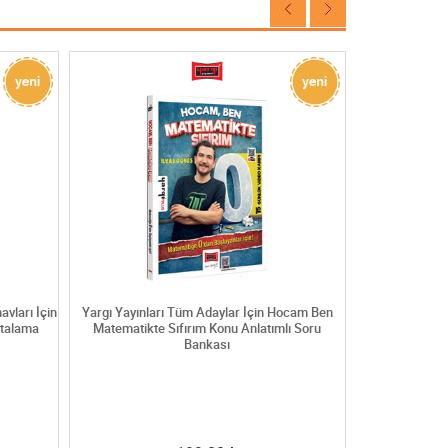
vları İçin
Yargı Yayınları Tüm Adaylar İçin Hocam Ben
Yargı Yayınları
ktalama
Matematikte Sıfırım Konu Anlatımlı Soru
Sınavları
Bankası