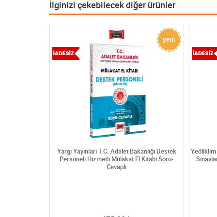
İlginizi çekebilecek diğer ürünler
anlığı Koruma ve
Yargı Yayınları T.C. Adalet Bakanlığı Destek
Yediiklim
tabı Soru-Cevaplı
Personeli Hizmetli Mülakat El Kitabı Soru-
Sınavla
Cevaplı