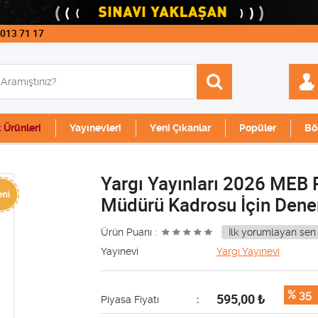
 013 71 17
k Ürünleri
Yayınevleri
Yeni Çıkanlar
Popüler
Bö
Yargı Yayınları 2026 MEB 
Müdürü Kadrosu İçin Denem
Ürün Puanı :
İlk yorumlayan sen 
Yayınevi
Yargı Yayınevi
% 35
595,00
₺
Piyasa Fiyatı
: