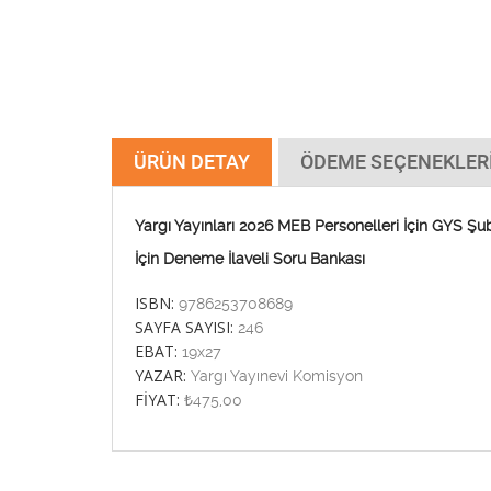
ÜRÜN DETAY
ÖDEME SEÇENEKLER
Yargı Yayınları 2026 MEB Personelleri İçin GYS 
İçin Deneme İlaveli Soru Bankası
ISBN:
9786253708689
SAYFA SAYISI:
246
EBAT:
19x27
YAZAR:
Yargı Yayınevi Komisyon
FİYAT:
₺475,00