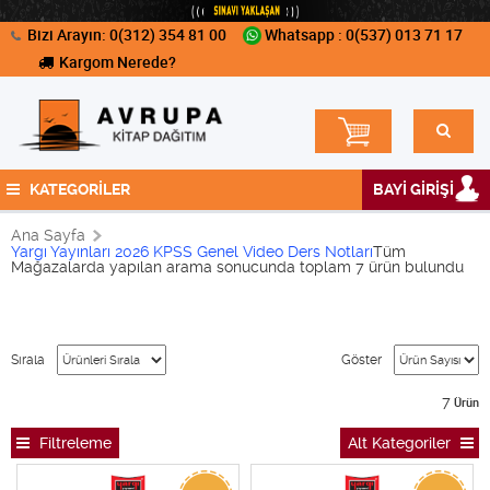
Bizi Arayın: 0(312) 354 81 00
Whatsapp : 0(537) 013 71 17
Kargom Nerede?
KATEGORİLER
BAYİ GİRİŞİ
Ana Sayfa
Yargı Yayınları 2026 KPSS Genel Video Ders Notları
Tüm
Mağazalarda yapılan arama sonucunda toplam 7 ürün bulundu
Sırala
Göster
7
Ürün
Filtreleme
Alt Kategoriler