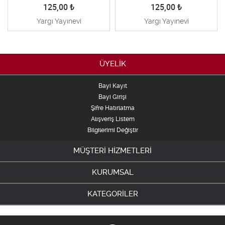
125,00
₺
125,00
₺
Yargı Yayınevi
Yargı Yayınevi
ÜYELİK
Bayi Kayıt
Bayi Girişi
Şifre Hatırlatma
Alışveriş Listem
Bilgilerimi Değiştir
MÜŞTERİ HİZMETLERİ
KURUMSAL
KATEGORİLER