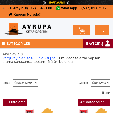
Bizi Arayın: 0(312) 354 81 00
Whatsapp : 0(537) 013 71 17
Kargom Nerede?
KATEGORİLER
BAYİ GİRİŞİ
Ana Sayfa
Yargı Yayınları 2026 KPSS Orijinal
Tüm Mağazalarda yapılan
arama sonucunda toplam 16 ürün bulundu
Sırala
Göster
16
Ürün
Filtreleme
Alt Kategoriler