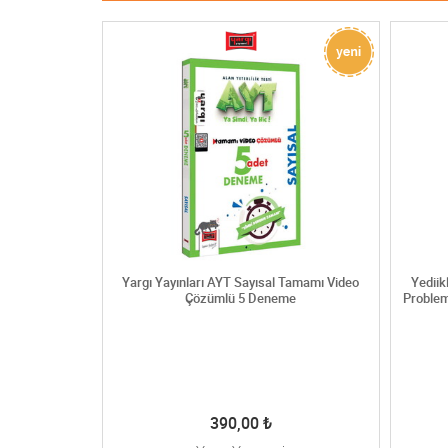
ık Tamamı Video
Yargı Yayınları AYT Sayısal Tamamı Video
Yedii
me
Çözümlü 5 Deneme
Proble
390,00
₺