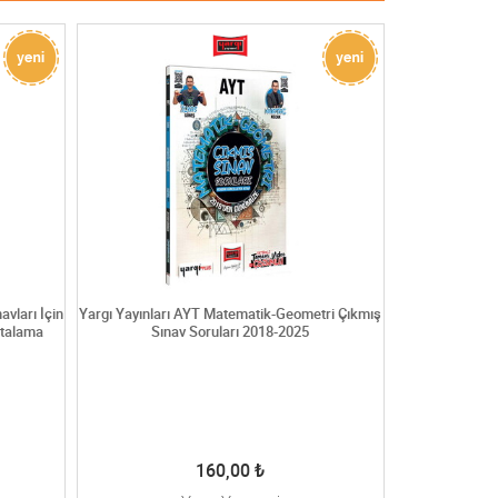
vları İçin
Yargı Yayınları AYT Matematik-Geometri Çıkmış
Yargı Yayınla
ktalama
Sınav Soruları 2018-2025
Matematikte
160,00
₺