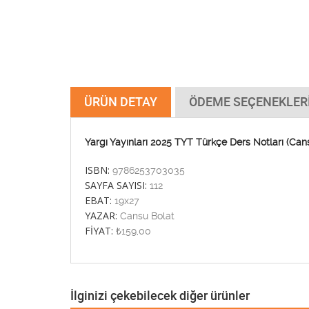
ÜRÜN DETAY
ÖDEME SEÇENEKLER
Yargı Yayınları 2025 TYT Türkçe Ders Notları (Can
ISBN:
9786253703035
SAYFA SAYISI:
112
EBAT:
19x27
YAZAR:
Cansu Bolat
FİYAT:
₺159,00
İlginizi çekebilecek diğer ürünler