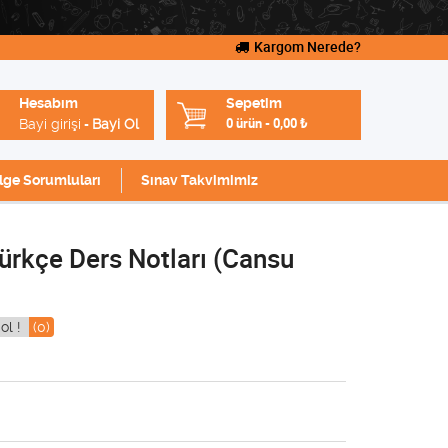
Kargom Nerede?
Hesabım
Sepetim
Bayi girişi
Bayi Ol
0 ürün
-
0,00
₺
-
lge Sorumluları
Sınav Takvimimiz
ürkçe Ders Notları (Cansu
ol !
(0)