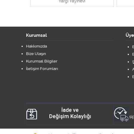
Yargı Yayınevi
Kurumsal
Üye
Hakkımızda
B
Bize Ulaşın
B
Kurumsal Bilgiler
Ş
İletişim Forumları
A
B
İade ve
Değişim Kolaylığı
si