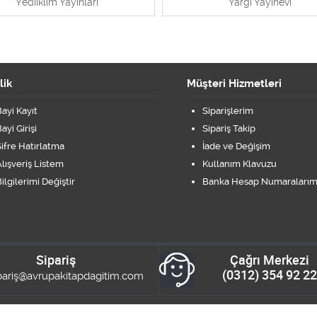
Yediiklim Yayınları
Yargı Yayınevi
lik
Müşteri Hizmetleri
ayi Kayıt
Siparişlerim
ayi Girişi
Sipariş Takip
ifre Hatırlatma
İade ve Değişim
lışveriş Listem
Kullanım Klavuzu
ilgilerimi Değiştir
Banka Hesap Numaralarım
Sipariş
Çağrı Merkezi
(0312) 354 92 22
pariş@avrupakitapdagitim.com