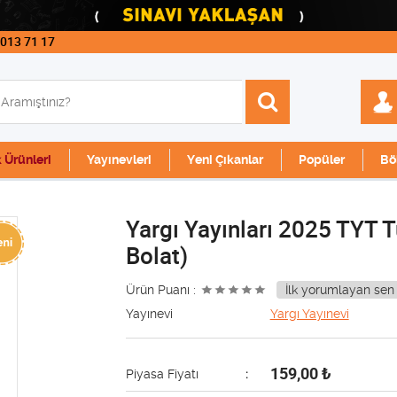
 013 71 17
k Ürünleri
Yayınevleri
Yeni Çıkanlar
Popüler
Bö
Yargı Yayınları 2025 TYT T
Bolat)
Ürün Puanı :
İlk yorumlayan sen 
Yayınevi
Yargı Yayınevi
159,00
₺
Piyasa Fiyatı
: