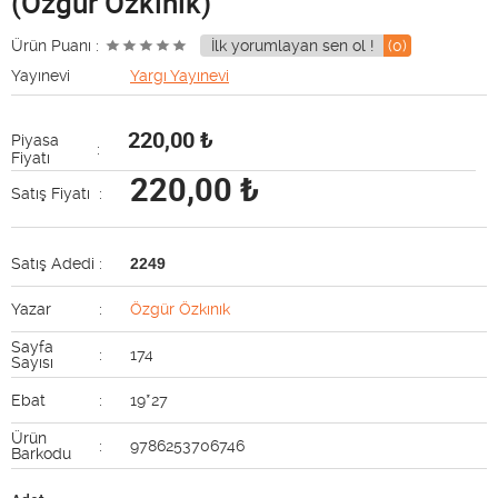
(Özgür Özkınık)
Ürün Puanı :
İlk yorumlayan sen ol !
(0)
Yayınevi
Yargı Yayınevi
220,00
₺
Piyasa
:
Fiyatı
220,00
₺
Satış Fiyatı
:
Satış Adedi
:
2249
Yazar
:
Özgür Özkınık
Sayfa
:
174
Sayısı
Ebat
:
19*27
Ürün
:
9786253706746
Barkodu