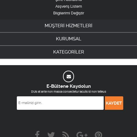
Alışveriş Listem
Bilgilerimi Değiştir
MÜŞTERİ HİZMETLERİ
KURUMSAL
KATEGORİLER
E-Bültene Kaydolun
DUis at ante non massa consectetur iaculis id non telleus