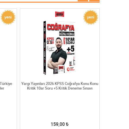
Türkiye
Yargı Yayınları 2026 KPSS Coğrafya Konu Konu
Yediiklim Yayın
ler
Kritik 10ar Soru +5 Kritik Deneme Sınavı
Güncel Bi
159,00
₺