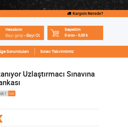
Kargom Nerede?
Hesabım
Sepetim
Bayi girişi
Bayi Ol
0 ürün
-
0,00
₺
-
lge Sorumluları
Sınav Takvimimiz
zanıyor Uzlaştırmacı Sınavına
ankası
ol !
(0)