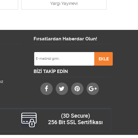
Yargı Yayınevi
Y
Fırsatlardan Haberdar Olun!
BİZİ TAKİP EDİN
ız
(3D Secure)
256 Bit SSL Sertifikası