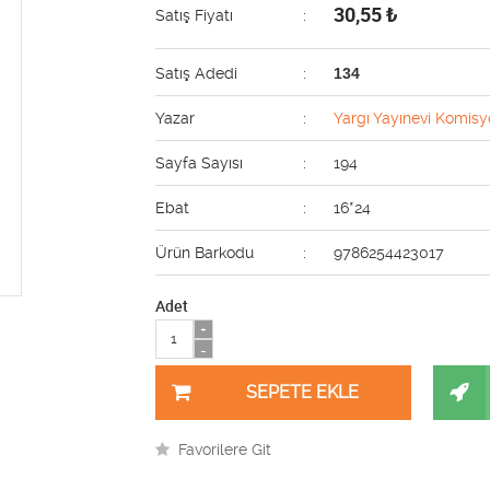
30,55
₺
Satış Fiyatı
:
Satış Adedi
:
134
Yazar
:
Yargı Yayınevi Komisy
Sayfa Sayısı
:
194
Ebat
:
16*24
Ürün Barkodu
:
9786254423017
Adet
+
-
Favorilere Git