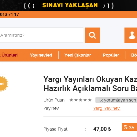
 013 71 17
k Ürünleri
Yayınevleri
Yeni Çıkanlar
Popüler
Bö
Yargı Yayınları Okuyan Ka
Hazırlık Açıklamalı Soru B
Ürün Puanı :
İlk yorumlayan sen 
Yayınevi
Yargı Yayınevi
% 35
47,00
₺
Piyasa Fiyatı
: