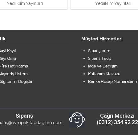
Yediiklim Yayınları
Yediiklim Yayınları
lik
Müşteri Hizmetleri
ayi Kayıt
Siparişlerim
ayi Girişi
Sipariş Takip
ifre Hatırlatma
İade ve Değişim
lışveriş Listem
Kullanım Klavuzu
ilgilerimi Değiştir
Banka Hesap Numaralarım
Sipariş
Çağrı Merkezi
(0312) 354 92 22
pariş@avrupakitapdagitim.com