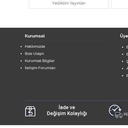
rı
Yediiklim Yayınları
Kurumsal
Üye
Hakkımızda
B
Bize Ulaşın
B
Kurumsal Bilgiler
Ş
İletişim Forumları
A
B
İade ve
Değişim Kolaylığı
si