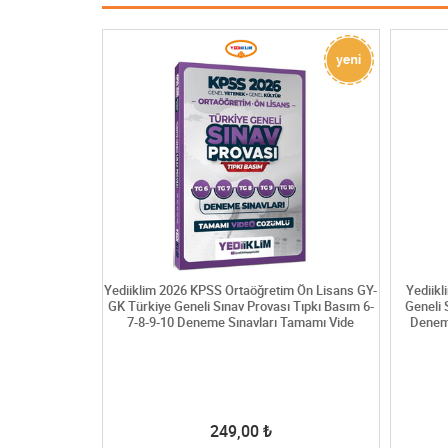
m Ön Lisans GY-
Yediiklim 2026 KPSS Ortaöğretim Ön Lisans GY-
Yediik
 Tıpkı Basım 11-
GK Türkiye Geneli Sınav Provası Tıpkı Basım 6-
Geneli 
amamı Video
7-8-9-10 Deneme Sınavları Tamamı Vide
Denem
249,00
₺