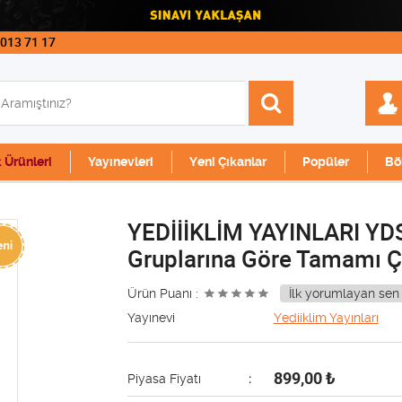
 013 71 17
k Ürünleri
Yayınevleri
Yeni Çıkanlar
Popüler
Bö
YEDİİİKLİM YAYINLARI YDS 
Gruplarına Göre Tamamı 
Ürün Puanı :
İlk yorumlayan sen 
Yayınevi
Yediiklim Yayınları
899,00
₺
Piyasa Fiyatı
: