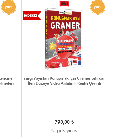
Kendine
Yargı Yayınları Konuşmak İçin Gramer Sıfırdan
Yargı 
limeleri
İleri Düzeye Video Anlatımlı Renkli Çevirili
790,00
₺
Yargı Yayınevi