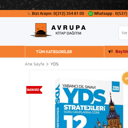
Bizi Arayın: 0(312) 354 81 00
Whatsapp : 0(537)
Bayili
TÜM KATEGORİLER
Ana Sayfa
YDS