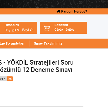
Kargom Nerede?
Hesabım
Sepetim
Bayi girişi
Bayi Ol
0 ürün
-
0,00
₺
-
lge Sorumluları
Sınav Takvimimiz
- YÖKDİL Stratejileri Soru
Çözümlü 12 Deneme Sınavı
ol !
(0)