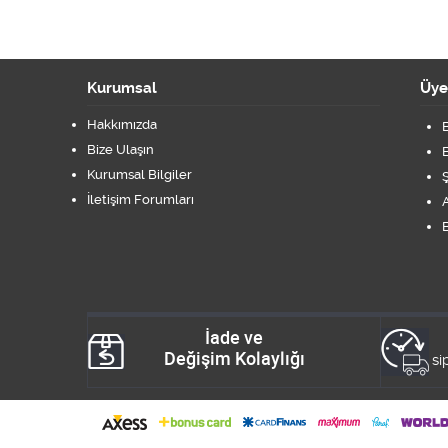
Kurumsal
Üye
Hakkımızda
B
Bize Ulaşın
B
Kurumsal Bilgiler
Ş
İletişim Forumları
A
B
İade ve
Değişim Kolaylığı
si