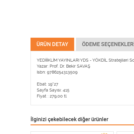
ÜRÜN DETAY
ÖDEME SEÇENEKLER
YEDİİİKLİM YAYINLARI YDS - YÖKDİL Stratejileri 
Yazar: Prof. Dr. Bekir SAVAŞ
Isbn: 9786254313509
Ebat: 19*27
Sayfa Sayısı: 415
Fiyat : 279,00 tl
İlginizi çekebilecek diğer ürünler