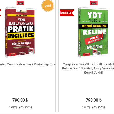
nları Yeni Başlayanlara Pratik İngilizce
Yargı Yayınları YDT YKSDİL Kendi 
Kelime Son 10 Yılda Çıkmış Sınav Ke
Renkli Çevirili
790,00
₺
790,00
₺
Yargı Yayınevi
Yargı Yayınevi