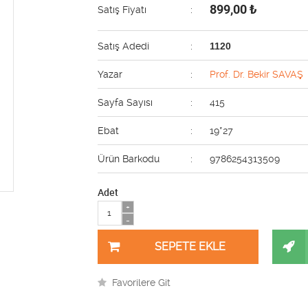
899,00
₺
Satış Fiyatı
:
Satış Adedi
:
1120
Yazar
:
Prof. Dr. Bekir SAVAŞ
Sayfa Sayısı
:
415
Ebat
:
19*27
Ürün Barkodu
:
9786254313509
Adet
+
-
Favorilere Git