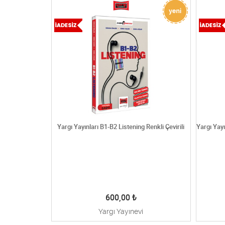
ngilizce Hikaye
Yargı Yayınları B1-B2 Listening Renkli Çevirili
Yargı Yayı
rada
600,00
₺
Yargı Yayınevi