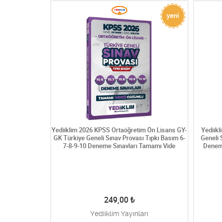
m Ön Lisans GY-
Yediiklim 2026 KPSS Ortaöğretim Ön Lisans GY-
Yediik
 Tıpkı Basım 11-
GK Türkiye Geneli Sınav Provası Tıpkı Basım 6-
Geneli 
amamı Video
7-8-9-10 Deneme Sınavları Tamamı Vide
Denem
249,00
₺
rı
Yediiklim Yayınları