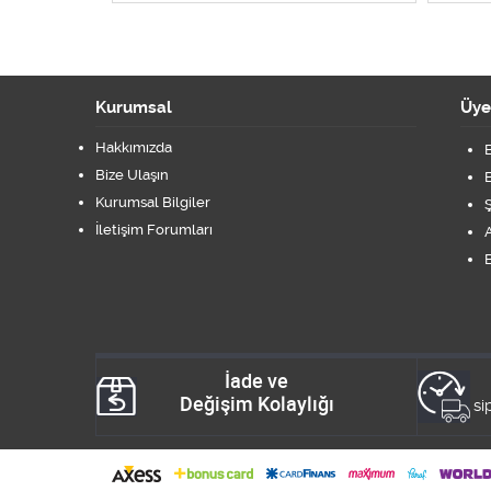
Kurumsal
Üye
Hakkımızda
B
Bize Ulaşın
B
Kurumsal Bilgiler
Ş
İletişim Forumları
A
B
İade ve
Değişim Kolaylığı
si