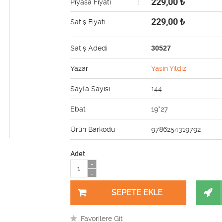
229,00
₺
Piyasa Fiyatı
:
229,00
₺
Satış Fiyatı
:
Satış Adedi
:
30527
Yazar
:
Yasin Yıldız
Sayfa Sayısı
:
144
Ebat
:
19*27
Ürün Barkodu
:
9786254319792
Adet
+
-
Favorilere Git