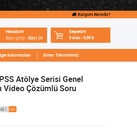
Kargom Nerede?
Hesabım
Sepetim
Bayi girişi
Bayi Ol
0 ürün
-
0,00
₺
-
lge Sorumluları
Sınav Takvimimiz
KPSS Atölye Serisi Genel
ı Video Çözümlü Soru
ol !
(0)