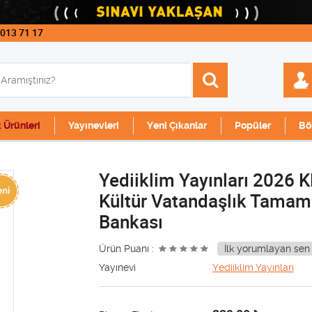
 013 71 17
k Ürünleri
Yayınevleri
Yeni Çıkanlar
Popüler
Bö
Yediiklim Yayınları 2026 
Kültür Vatandaşlık Tamam
Bankası
Ürün Puanı :
İlk yorumlayan sen 
Yayınevi
Yediiklim Yayınları